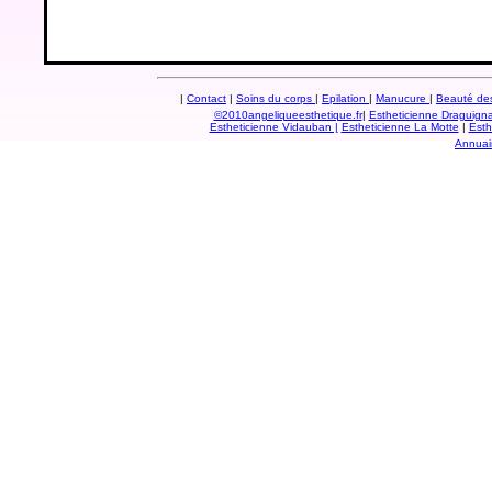
|
Contact
|
Soins du corps
|
Epilation
|
Manucure
|
Beauté de
©2010angeliqueesthetique.fr
|
Estheticienne Draguign
Estheticienne Vidauban |
Estheticienne La Motte
|
Esth
Annuai